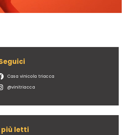
Seguici
Casa vinicola triacca
@vinitriacca
I più letti