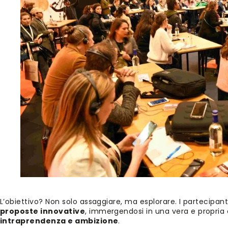
L’obiettivo? Non solo assaggiare, ma esplorare. I partecipan
proposte innovative
, immergendosi in una vera e propria
intraprendenza e ambizione
.