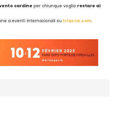
vento cardine
per chiunque voglia
restare al
ione a eventi internazionali su
triacca.co
m
.